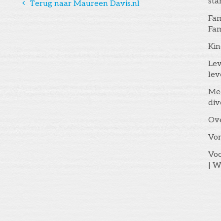
st
󰅁
Terug naar Maureen Davis.nl
Fam
Fam
Kin
Lev
lev
Me
div
Ov
Vo
Voo
| W