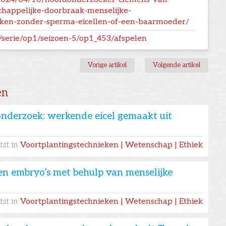
chappelijke-doorbraak-menselijke-
en-zonder-sperma-eicellen-of-een-baarmoeder/
rt/serie/op1/seizoen-5/op1_453/afspelen
Vorige artikel
Volgende artikel
en
nderzoek: werkende eicel gemaakt uit
tst in
Voortplantingstechnieken | Wetenschap | Ethiek
n embryo’s met behulp van menselijke
tst in
Voortplantingstechnieken | Wetenschap | Ethiek