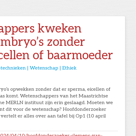
appers kweken
embryo’s zonder
cellen of baarmoeder
stechnieken | Wetenschap | Ethiek
o’s opwekken zonder dat er sperma, eicellen of
as komt. Wetenschappers van het Maastrichtse
 MERLN instituut zijn erin geslaagd. Moeten we
ent dit voor de wetenschap? Hoofdonderzoeker
ertelt er alles over aan tafel bij Op1 (10 april
/2024/04/10/hoofdonderzoeker-clemens-van-