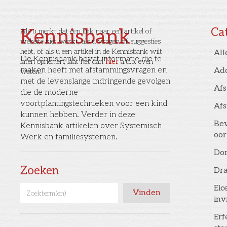
Kennisbank
Ca
Als u merkt dat een link naar een artikel of
website niet werkt, als u vragen of suggesties
hebt, of als u een artikel in de Kennisbank wilt
All
De Kennisbank bevat informatie die te
laten opnemen, laat het dan
hier
a.u.b. even
maken heeft met afstammingsvragen en
Ad
weten!
met de levenslange indringende gevolgen
Af
die de moderne
voortplantingstechnieken voor een kind
Af
kunnen hebben. Verder in deze
Bev
Kennisbank artikelen over Systemisch
oor
Werk en familiesystemen.
Don
Zoeken
Dr
Eic
inv
Erf