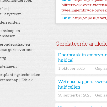
amboomonderzoek
blitterswijk-over-wetens
ilie |
tweelingembryos-opwekk
iliesysteem
Link:
https://npo.nl/sta
derrechten
ensloop en
ensfasen
Gerelateerde artikel
erouderschap en
erse gezinsvormen
Doorbraak in embryo-o
erig
huidcel
ndelingen
1
oktober 2025
Geplaa
rtplantingstechnieken
etenschap | Ethiek
Wetenschappers kweke
huidcellen
30
september 2025
Geplaa