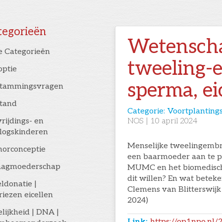
tegorieën
Wetensch
e Categorieën
tweeling-
optie
sperma, ei
stammingsvragen
stand
Categorie:
Voortplanting
rijdings- en
NOS
|
10
april 2024
logskinderen
Menselijke tweelingembry
orconceptie
een baarmoeder aan te p
aagmoederschap
MUMC en het biomedische
dit willen? En wat betek
eldonatie |
Clemens van Blitterswijk v
riezen eicellen
2024)
elijkheid | DNA |
Link:
https://op1npo.nl