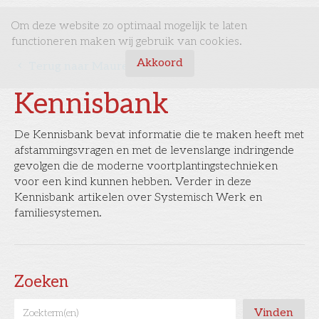
Om deze website zo optimaal mogelijk te laten
functioneren maken wij gebruik van cookies.
Akkoord
󰅁
Terug naar Maureen Davis.nl
Kennisbank
De Kennisbank bevat informatie die te maken heeft met
afstammingsvragen en met de levenslange indringende
gevolgen die de moderne voortplantingstechnieken
voor een kind kunnen hebben. Verder in deze
Kennisbank artikelen over Systemisch Werk en
familiesystemen.
Zoeken