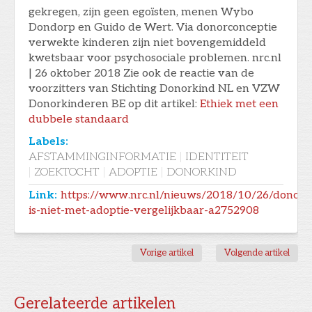
gekregen, zijn geen egoïsten, menen Wybo
Dondorp en Guido de Wert. Via donorconceptie
verwekte kinderen zijn niet bovengemiddeld
kwetsbaar voor psychosociale problemen. nrc.nl
| 26 oktober 2018 Zie ook de reactie van de
voorzitters van Stichting Donorkind NL en VZW
Donorkinderen BE op dit artikel:
Ethiek met een
dubbele standaard
Labels:
AFSTAMMINGINFORMATIE
|
IDENTITEIT
|
ZOEKTOCHT
|
ADOPTIE
|
DONORKIND
Link:
https://www.nrc.nl/nieuws/2018/10/26/donorc
is-niet-met-adoptie-vergelijkbaar-a2752908
Vorige artikel
Volgende artikel
Gerelateerde artikelen