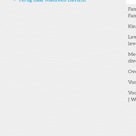
Terug naar Maureen Davis.nl
Fam
Fam
Kin
Lev
lev
Me
div
Ov
Vo
Voo
| W