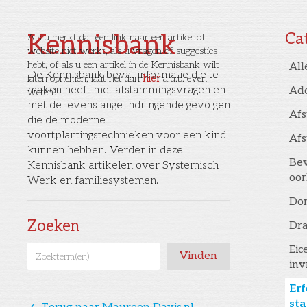
Kennisbank
Ca
Als u merkt dat een link naar een artikel of
website niet werkt, als u vragen of suggesties
hebt, of als u een artikel in de Kennisbank wilt
All
De Kennisbank bevat informatie die te
laten opnemen, laat het dan
hier
a.u.b. even
maken heeft met afstammingsvragen en
Ad
weten!
met de levenslange indringende gevolgen
Af
die de moderne
voortplantingstechnieken voor een kind
Af
kunnen hebben. Verder in deze
Bev
Kennisbank artikelen over Systemisch
oor
Werk en familiesystemen.
Don
Zoeken
Dr
Eic
inv
Erf
st
󰅁