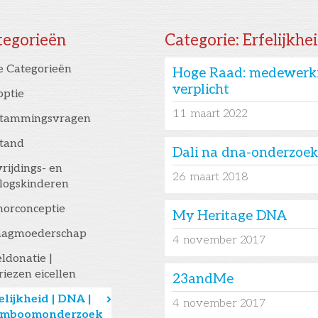
tegorieën
Categorie:
Erfelijkh
e Categorieën
Hoge Raad: medewerkin
verplicht
optie
11
maart 2022
stammingsvragen
stand
Dali na dna-onderzoek
rijdings- en
26
maart 2018
logskinderen
orconceptie
My Heritage DNA
aagmoederschap
4
november 2017
eldonatie |
riezen eicellen
23andMe
elijkheid | DNA |
󰅂
4
november 2017
amboomonderzoek