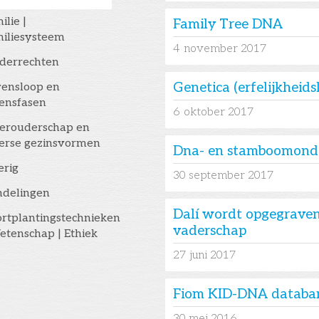
ilie |
Family Tree DNA
iliesysteem
4
november 2017
derrechten
Genetica (erfelijkheids
ensloop en
ensfasen
6
oktober 2017
erouderschap en
erse gezinsvormen
Dna- en stamboomond
erig
30
september 2017
ndelingen
Dalí wordt opgegraven o
rtplantingstechnieken
vaderschap
etenschap | Ethiek
27
juni 2017
Fiom KID-DNA databan
30
mei 2016