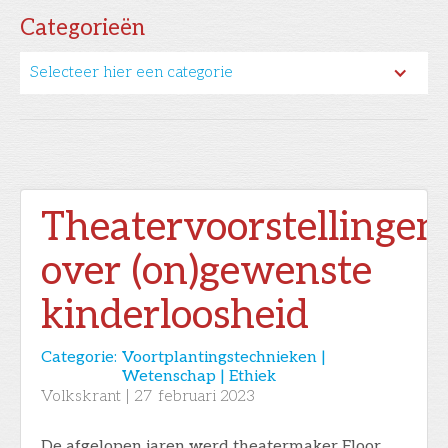
Categorieën
Selecteer hier een categorie
Theatervoorstellingen
over (on)gewenste
kinderloosheid
Categorie:
Voortplantingstechnieken |
Wetenschap | Ethiek
Volkskrant
|
27
februari 2023
De afgelopen jaren werd theatermaker Floor