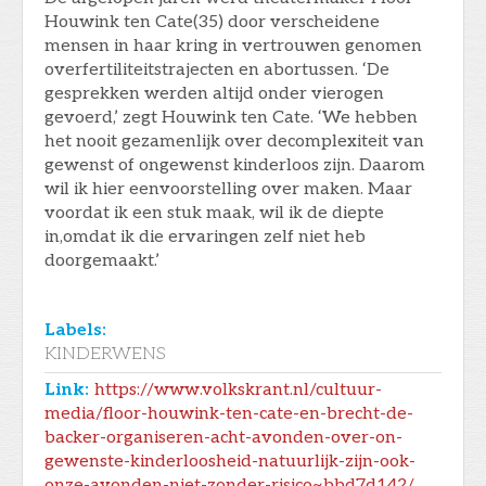
Houwink ten Cate(35) door verscheidene
mensen in haar kring in vertrouwen genomen
overfertiliteitstrajecten en abortussen. ‘De
gesprekken werden altijd onder vierogen
gevoerd,’ zegt Houwink ten Cate. ‘We hebben
het nooit gezamenlijk over decomplexiteit van
gewenst of ongewenst kinderloos zijn. Daarom
wil ik hier eenvoorstelling over maken. Maar
voordat ik een stuk maak, wil ik de diepte
in,omdat ik die ervaringen zelf niet heb
doorgemaakt.’
Labels:
KINDERWENS
Link:
https://www.volkskrant.nl/cultuur-
media/floor-houwink-ten-cate-en-brecht-de-
backer-organiseren-acht-avonden-over-on-
gewenste-kinderloosheid-natuurlijk-zijn-ook-
onze-avonden-niet-zonder-risico~bbd7d142/