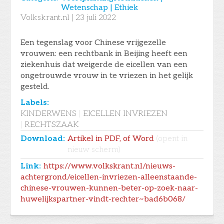
Wetenschap | Ethiek
Volkskrant.nl
|
23
juli 2022
Een tegenslag voor Chinese vrijgezelle
vrouwen: een rechtbank in Beijing heeft een
ziekenhuis dat weigerde de eicellen van een
ongetrouwde vrouw in te vriezen in het gelijk
gesteld.
Labels:
KINDERWENS
|
EICELLEN INVRIEZEN
|
RECHTSZAAK
Download:
Artikel in PDF, of Word
(opent in
nieuw scherm)
Link:
https://www.volkskrant.nl/nieuws-
achtergrond/eicellen-invriezen-alleenstaande-
chinese-vrouwen-kunnen-beter-op-zoek-naar-
huwelijkspartner-vindt-rechter~bad6b068/