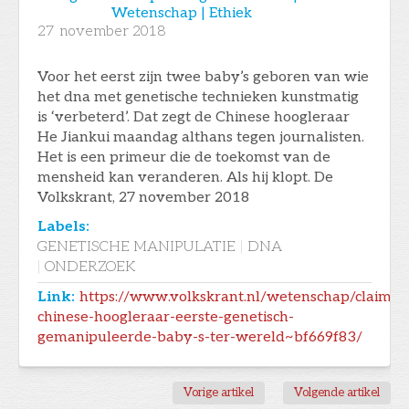
Wetenschap | Ethiek
27
november 2018
Voor het eerst zijn twee baby’s geboren van wie
het dna met genetische technieken kunstmatig
is ‘verbeterd’. Dat zegt de Chinese hoogleraar
He Jiankui maandag althans tegen journalisten.
Het is een primeur die de toekomst van de
mensheid kan veranderen. Als hij klopt. De
Volkskrant, 27 november 2018
Labels:
GENETISCHE MANIPULATIE
|
DNA
|
ONDERZOEK
Link:
https://www.volkskrant.nl/wetenschap/claim-
chinese-hoogleraar-eerste-genetisch-
gemanipuleerde-baby-s-ter-wereld~bf669f83/
Vorige artikel
Volgende artikel