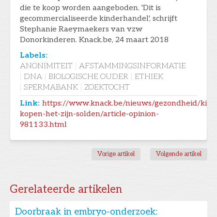
die te koop worden aangeboden. 'Dit is
gecommercialiseerde kinderhandel', schrijft
Stephanie Raeymaekers van vzw
Donorkinderen. Knack.be, 24 maart 2018
Labels:
ANONIMITEIT
|
AFSTAMMINGSINFORMATIE
|
DNA
|
BIOLOGISCHE OUDER
|
ETHIEK
|
SPERMABANK
|
ZOEKTOCHT
Link:
https://www.knack.be/nieuws/gezondheid/kind
kopen-het-zijn-solden/article-opinion-
981133.html
Vorige artikel
Volgende artikel
Gerelateerde artikelen
Doorbraak in embryo-onderzoek: