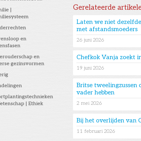
Gerelateerde artikel
ilie |
iliesysteem
Laten we niet dezelfd
derrechten
met afstandsmoeders
ensloop en
26
juni 2026
ensfasen
erouderschap en
Chefkok Vanja zoekt in
erse gezinsvormen
19
juni 2026
erig
Britse tweelingzussen 
ndelingen
vader hebben
rtplantingstechnieken
2
mei 2026
etenschap | Ethiek
Bij het overlijden va
11
februari 2026