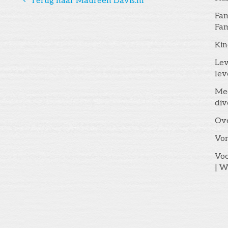
󰅁
Terug naar Maureen Davis.nl
Fam
Fam
Kin
Lev
lev
Me
div
Ov
Vo
Voo
| W