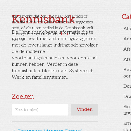
Kennisbank
Ca
Als u merkt dat een link naar een artikel of
website niet werkt, als u vragen of suggesties
hebt, of als u een artikel in de Kennisbank wilt
All
De Kennisbank bevat informatie die te
laten opnemen, laat het dan
hier
a.u.b. even
maken heeft met afstammingsvragen en
Ad
weten!
met de levenslange indringende gevolgen
Af
die de moderne
voortplantingstechnieken voor een kind
Af
kunnen hebben. Verder in deze
Bev
Kennisbank artikelen over Systemisch
oor
Werk en familiesystemen.
Don
Zoeken
Dr
Eic
inv
Erf
st