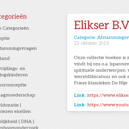
tegorieën
Elikser B.V
e Categorieën
Categorie:
Afstammingsv
optie
23
oktober 2013
stammingsvragen
Onze collectie boeken is 
stand
vindt bij ons o.a. (span
rijdings- en
spirituele onderwerpen,
logskinderen
wereldliteratuur en ook e
Friese klassieken De Nije 
orconceptie
aagmoederschap
Link:
https://www.elikser
Link:
https://www.yout
eldonatie |
riezen eicellen
elijkheid | DNA |
amboomonderzoek