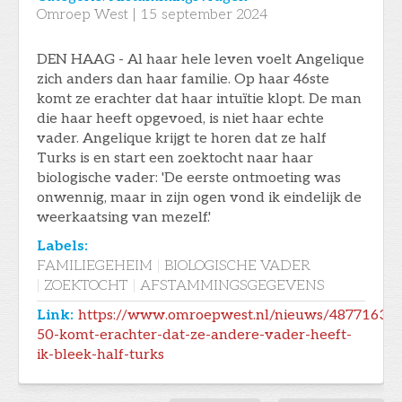
Omroep West
|
15
september 2024
DEN HAAG - Al haar hele leven voelt Angelique
zich anders dan haar familie. Op haar 46ste
komt ze erachter dat haar intuïtie klopt. De man
die haar heeft opgevoed, is niet haar echte
vader. Angelique krijgt te horen dat ze half
Turks is en start een zoektocht naar haar
biologische vader: 'De eerste ontmoeting was
onwennig, maar in zijn ogen vond ik eindelijk de
weerkaatsing van mezelf.'
Labels:
FAMILIEGEHEIM
|
BIOLOGISCHE VADER
|
ZOEKTOCHT
|
AFSTAMMINGSGEGEVENS
Link:
https://www.omroepwest.nl/nieuws/4877163/a
50-komt-erachter-dat-ze-andere-vader-heeft-
ik-bleek-half-turks