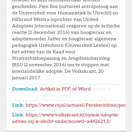
moeder en kind onomkeerbaar worden
gescheiden. Pien Bos (cultureel antropoloog aan
de Universiteit voor Humanistiek In Utrecht) en
Hilbrand Westra (oprichter van United
Adoptees International) reageren op de kritische
reactie (2 december 2016) van hoogleraar en
adoptiemoeder Juffer en hoogleraar algemene
pedagogiek IJzendoorn (Universiteit Leiden) op
het advies van de Raad voor
Strafrechtstoepassing en Jeugdbescherming
(RSJ) (2 november 2016) om te stoppen met
interlandelijke adoptie. De Volkskrant, 20
januari 2017
Download:
Artikel in PDF, of Word
(opent in
nieuw scherm)
Link:
https://www.rsj.nl/actueel/Persberichten/persb
Link:
https://www.volkskrant.nl/opinie/adoptie-
advies-rsj-is-slecht-onderbouwd~a4426213/