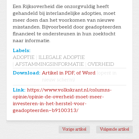
Een Rijksoverheid die onzorgvuldig heeft
gehandeld bij interlandelijke adopties, moet
meer doen dan het voorkomen van nieuwe
misstanden. Bijvoorbeeld door geadopteerden
financieel te ondersteunen in hun zoektocht
naar informatie.
Labels:
ADOPTIE
|
ILLEGALE ADOPTIE
|
AFSTAMMINGSINFORMATIE
|
OVERHEID
Download:
Artikel in PDF, of Word
(opent in
nieuw scherm)
Link:
https://www.volkskrant.nl/columns-
opinie/opinie-de-overheid-moet-meer-
investeren-in-het-herstel-voor-
geadopteerden~b9100313/
Vorige artikel
Volgende artikel