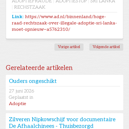
ADOPTIEFRAUDE
|
ADOPTIESTOP
|
SRI LANKA
|
RECHSTZAAK
Link:
https://www.ad.nl/binnenland/hoge-
raad-rechtszaak-over-illegale-adoptie-sri-lanka-
moet-opnieuw~a5762310/
Vorige artikel
Volgende artikel
Gerelateerde artikelen
Ouders ongeschikt
27
juni 2026
Geplaatst in
Adoptie
Zilveren Nipkowschijf voor documentaire
De Afhaalchinees - Thuisbezorgd