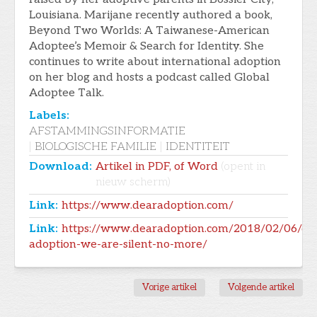
Louisiana. Marijane recently authored a book,
Beyond Two Worlds: A Taiwanese-American
Adoptee’s Memoir & Search for Identity. She
continues to write about international adoption
on her blog and hosts a podcast called Global
Adoptee Talk.
Labels:
AFSTAMMINGSINFORMATIE
|
BIOLOGISCHE FAMILIE
|
IDENTITEIT
Download:
Artikel in PDF, of Word
(opent in
nieuw scherm)
Link:
https://www.dearadoption.com/
Link:
https://www.dearadoption.com/2018/02/06/de
adoption-we-are-silent-no-more/
Vorige artikel
Volgende artikel