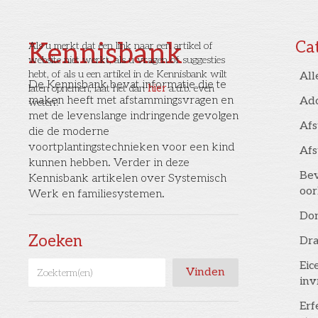
Kennisbank
Ca
Als u merkt dat een link naar een artikel of
website niet werkt, als u vragen of suggesties
hebt, of als u een artikel in de Kennisbank wilt
All
De Kennisbank bevat informatie die te
laten opnemen, laat het dan
hier
a.u.b. even
maken heeft met afstammingsvragen en
Ad
weten!
met de levenslange indringende gevolgen
Af
die de moderne
voortplantingstechnieken voor een kind
Af
kunnen hebben. Verder in deze
Bev
Kennisbank artikelen over Systemisch
oor
Werk en familiesystemen.
Don
Zoeken
Dr
Eic
inv
Erf