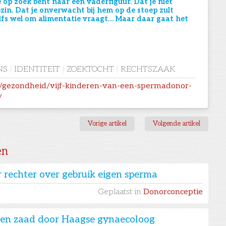
 op zoek bent naar een vaderfiguur. Dat je niet
ezin. Dat je onverwacht bij hem op de stoep zult
elfs wel om alimentatie vraagt… Maar daar gaat het
NS
|
IDENTITEIT
|
ZOEKTOCHT
|
RECHTSZAAK
nl/gezondheid/vijf-kinderen-van-een-spermadonor-
/
Vorige artikel
Volgende artikel
en
 rechter over gebruik eigen sperma
Geplaatst in
Donorconceptie
igen zaad door Haagse gynaecoloog