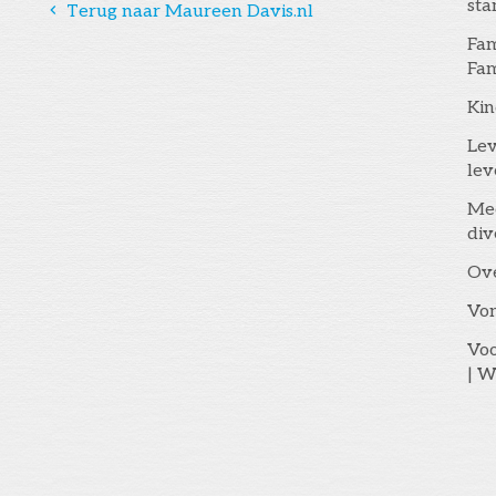
st
󰅁
Terug naar Maureen Davis.nl
Fam
Fam
Kin
Lev
lev
Me
div
Ov
Vo
Voo
| W