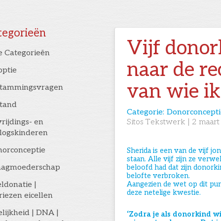
tegorieën
Vijf dono
e Categorieën
naar de re
optie
van wie ik
stammingsvragen
stand
Categorie:
Donorconcepti
rijdings- en
Sitos Tekstwerk
|
2
maart
logskinderen
orconceptie
Sherida is een van de vijf 
staan. Alle vijf zijn ze ver
aagmoederschap
beloofd had dat zijn donork
belofte verbroken.
eldonatie |
Aangezien de wet op dit punt
deze netelige kwestie.
riezen eicellen
elijkheid | DNA |
‘Zodra je als donorkind wi