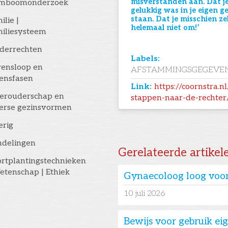
misverstanden aan. Dat je
amboomonderzoek
gelukkig was in je eigen g
staan. Dat je misschien z
ilie |
helemaal niet om!’
iliesysteem
derrechten
Labels:
ensloop en
AFSTAMMINGSGEGEVE
ensfasen
Link:
https://coornstra.
erouderschap en
stappen-naar-de-rechter
erse gezinsvormen
erig
ndelingen
Gerelateerde artikel
rtplantingstechnieken
etenschap | Ethiek
Gynaecoloog loog voor
10
juli 2026
Bewijs voor gebruik e