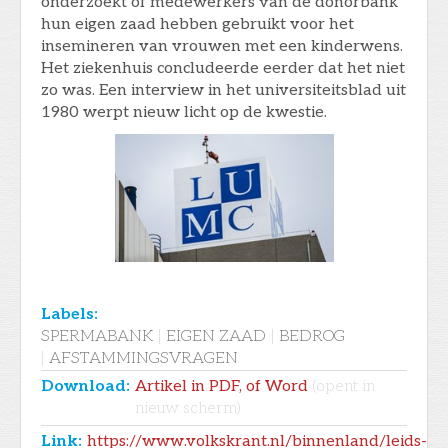
onderzoekt of medewerkers van de donorbank
hun eigen zaad hebben gebruikt voor het
insemineren van vrouwen met een kinderwens.
Het ziekenhuis concludeerde eerder dat het niet
zo was. Een interview in het universiteitsblad uit
1980 werpt nieuw licht op de kwestie.
Labels:
SPERMABANK
|
EIGEN ZAAD
|
BEDROG
|
AFSTAMMINGSVRAGEN
Download:
Artikel in PDF, of Word
(opent in
nieuw scherm)
Link:
https://www.volkskrant.nl/binnenland/leids-