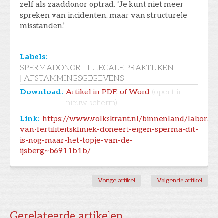
zelf als zaaddonor optrad. ‘Je kunt niet meer
spreken van incidenten, maar van structurele
misstanden.’
Labels:
SPERMADONOR
|
ILLEGALE PRAKTIJKEN
|
AFSTAMMINGSGEGEVENS
Download:
Artikel in PDF, of Word
(opent in
nieuw scherm)
Link:
https://www.volkskrant.nl/binnenland/laboran
van-fertiliteitskliniek-doneert-eigen-sperma-dit-
is-nog-maar-het-topje-van-de-
ijsberg~b6911b1b/
Vorige artikel
Volgende artikel
Gerelateerde artikelen