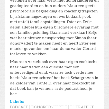
vertellen over haar werk met donorkinderen en
geadopteerden en hun ouders; Maureen geeft
psychosociale begeleiding en coachingstrajecten
bij afstammingsvragen en werkt daarbij ook
met (tafel) familieopstellingen. Ester en Eefje
delen allebei hun eigen bijzondere ervaring met
een familieopstelling. Daarnaast verklaart Eefje
wat haar nieuwe neuspiercing met Simon (haar
donorvader) te maken heeft en heeft Ester een
manier gevonden om haar donorvader Gerard
tot leven te wekken.
Maureen vertelt ook over haar eigen zoektocht
naar haar vader, een queeste met een
onbevredigend eind, waar ze toch vrede mee
heeft. Maureen schreef het boek Schatgraven in
de kelder van Tante D. over haar zoektocht en
dat boek kan je winnen, in de podcast hoor je
hoe.
Labels:
PODCAST
|
DONORCONCEPTIE
|
THERAPEUT