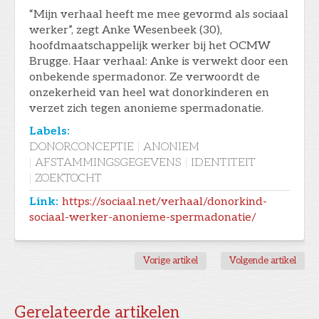
“Mijn verhaal heeft me mee gevormd als sociaal
werker”, zegt Anke Wesenbeek (30),
hoofdmaatschappelijk werker bij het OCMW
Brugge. Haar verhaal: Anke is verwekt door een
onbekende spermadonor. Ze verwoordt de
onzekerheid van heel wat donorkinderen en
verzet zich tegen anonieme spermadonatie.
Labels:
DONORCONCEPTIE
|
ANONIEM
|
AFSTAMMINGSGEGEVENS
|
IDENTITEIT
|
ZOEKTOCHT
Link:
https://sociaal.net/verhaal/donorkind-
sociaal-werker-anonieme-spermadonatie/
Vorige artikel
Volgende artikel
Gerelateerde artikelen