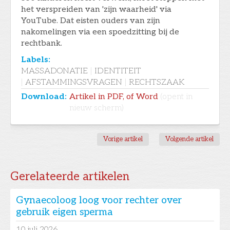
het verspreiden van 'zijn waarheid' via
YouTube. Dat eisten ouders van zijn
nakomelingen via een spoedzitting bij de
rechtbank.
Labels:
MASSADONATIE
|
IDENTITEIT
|
AFSTAMMINGSVRAGEN
|
RECHTSZAAK
Download:
Artikel in PDF, of Word
(opent in
nieuw scherm)
Vorige artikel
Volgende artikel
Gerelateerde artikelen
Gynaecoloog loog voor rechter over
gebruik eigen sperma
10
juli 2026