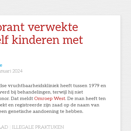
orant verwekte
lf kinderen met
d
e
anuari 2024
dse vruchtbaarheidskliniek heeft tussen 1979 en
erd bij behandelingen, terwijl hij niet
donor. Dat meldt
Omroep West
. De man heeft ten
ekt en registreerde zijn zaad op de naam van
t een genetische aandoening te hebben.
AAD
|
ILLEGALE PRAKTIJKEN