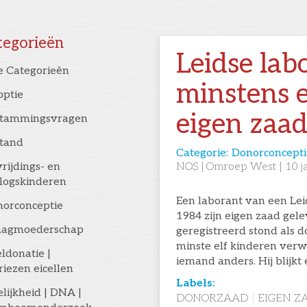
tegorieën
Leidse lab
e Categorieën
minstens e
optie
eigen zaa
stammingsvragen
stand
Categorie:
Donorconcepti
rijdings- en
NOS | Omroep West
|
10
j
logskinderen
Een laborant van een Lei
orconceptie
1984 zijn eigen zaad gelev
aagmoederschap
geregistreerd stond als 
minste elf kinderen verw
eldonatie |
iemand anders. Hij blijk
riezen eicellen
Labels:
elijkheid | DNA |
DONORZAAD
|
EIGEN Z