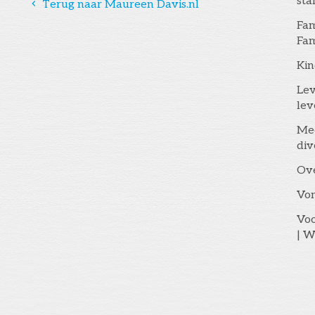
st
󰅁
Terug naar Maureen Davis.nl
Fam
Fam
Kin
Lev
lev
Me
div
Ov
Vo
Voo
| W