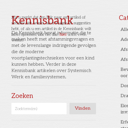
Kennisbank
Ca
Als u merkt dat een link naar een artikel of
website niet werkt, als u vragen of suggesties
hebt, of als u een artikel in de Kennisbank wilt
All
De Kennisbank bevat informatie die te
laten opnemen, laat het dan
hier
a.u.b. even
maken heeft met afstammingsvragen en
Ad
weten!
met de levenslange indringende gevolgen
Af
die de moderne
voortplantingstechnieken voor een kind
Af
kunnen hebben. Verder in deze
Bev
Kennisbank artikelen over Systemisch
oor
Werk en familiesystemen.
Don
Zoeken
Dr
Eic
inv
Erf