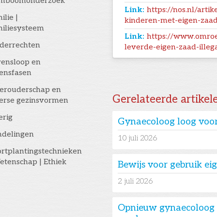
amboomonderzoek
Link:
https://nos.nl/art
ilie |
kinderen-met-eigen-zaa
iliesysteem
Link:
https://www.omroe
derrechten
leverde-eigen-zaad-illeg
ensloop en
ensfasen
erouderschap en
Gerelateerde artikel
erse gezinsvormen
erig
Gynaecoloog loog voor
ndelingen
10
juli 2026
rtplantingstechnieken
etenschap | Ethiek
Bewijs voor gebruik e
2
juli 2026
Opnieuw gynaecoloog 