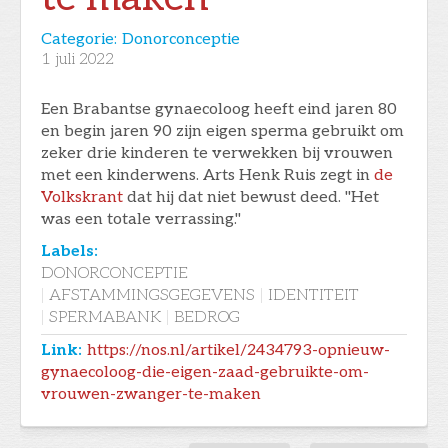
Categorie:
Donorconceptie
1
juli 2022
Een Brabantse gynaecoloog heeft eind jaren 80
en begin jaren 90 zijn eigen sperma gebruikt om
zeker drie kinderen te verwekken bij vrouwen
met een kinderwens. Arts Henk Ruis zegt in
de
Volkskrant
dat hij dat niet bewust deed. "Het
was een totale verrassing."
Labels:
DONORCONCEPTIE
|
AFSTAMMINGSGEGEVENS
|
IDENTITEIT
|
SPERMABANK
|
BEDROG
Link:
https://nos.nl/artikel/2434793-opnieuw-
gynaecoloog-die-eigen-zaad-gebruikte-om-
vrouwen-zwanger-te-maken