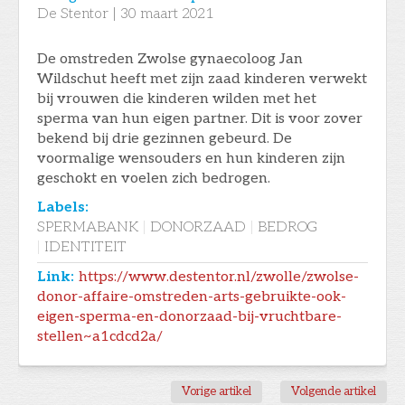
De Stentor
|
30
maart 2021
De omstreden Zwolse gynaecoloog Jan
Wildschut heeft met zijn zaad kinderen verwekt
bij vrouwen die kinderen wilden met het
sperma van hun eigen partner. Dit is voor zover
bekend bij drie gezinnen gebeurd. De
voormalige wensouders en hun kinderen zijn
geschokt en voelen zich bedrogen.
Labels:
SPERMABANK
|
DONORZAAD
|
BEDROG
|
IDENTITEIT
Link:
https://www.destentor.nl/zwolle/zwolse-
donor-affaire-omstreden-arts-gebruikte-ook-
eigen-sperma-en-donorzaad-bij-vruchtbare-
stellen~a1cdcd2a/
Vorige artikel
Volgende artikel