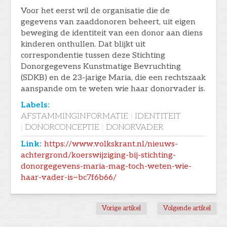
Voor het eerst wil de organisatie die de
gegevens van zaaddonoren beheert, uit eigen
beweging de identiteit van een donor aan diens
kinderen onthullen. Dat blijkt uit
correspondentie tussen deze Stichting
Donorgegevens Kunstmatige Bevruchting
(SDKB) en de 23-jarige Maria, die een rechtszaak
aanspande om te weten wie haar donorvader is.
Labels:
AFSTAMMINGINFORMATIE
|
IDENTITEIT
|
DONORCONCEPTIE
|
DONORVADER
Link:
https://www.volkskrant.nl/nieuws-
achtergrond/koerswijziging-bij-stichting-
donorgegevens-maria-mag-toch-weten-wie-
haar-vader-is~bc7f6b66/
Vorige artikel
Volgende artikel