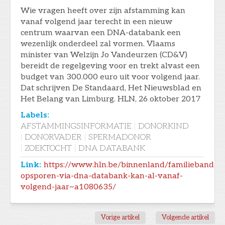
Wie vragen heeft over zijn afstamming kan
vanaf ­volgend jaar terecht in een nieuw
centrum waarvan een DNA-databank een
wezenlijk onderdeel zal vormen. Vlaams
minister van Welzijn Jo Vandeurzen (CD&V)
bereidt de regelgeving voor en trekt alvast een
budget van 300.000 euro uit voor volgend jaar.
Dat schrijven De Standaard, Het Nieuwsblad en
Het Belang van Limburg. HLN, 26 oktober 2017
Labels:
AFSTAMMINGSINFORMATIE
|
DONORKIND
|
DONORVADER
|
SPERMADONOR
|
ZOEKTOCHT
|
DNA DATABANK
Link:
https://www.hln.be/binnenland/familieband-
opsporen-via-dna-databank-kan-al-vanaf-
volgend-jaar~a1080635/
Vorige artikel
Volgende artikel