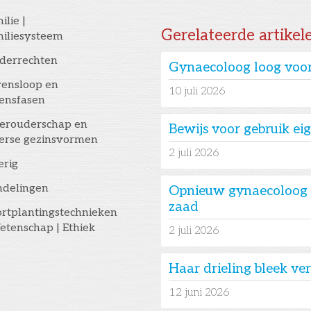
ilie |
Gerelateerde artikel
iliesysteem
derrechten
Gynaecoloog loog voor
ensloop en
10
juli 2026
ensfasen
erouderschap en
Bewijs voor gebruik e
erse gezinsvormen
2
juli 2026
erig
ndelingen
Opnieuw gynaecoloog 
zaad
rtplantingstechnieken
etenschap | Ethiek
2
juli 2026
Haar drieling bleek v
12
juni 2026