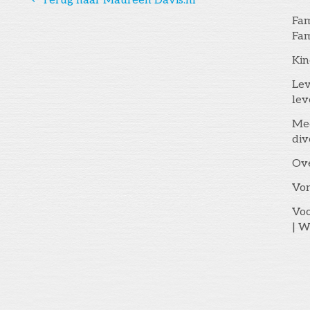
Terug naar Maureen Davis.nl
Fam
Fam
Kin
Lev
lev
Me
div
Ov
Vo
Voo
| W