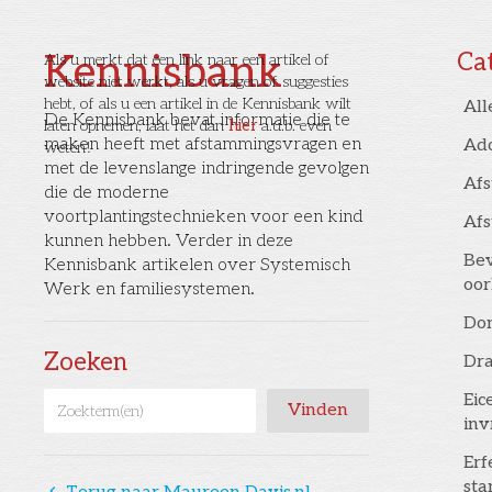
Kennisbank
Ca
Als u merkt dat een link naar een artikel of
website niet werkt, als u vragen of suggesties
hebt, of als u een artikel in de Kennisbank wilt
All
De Kennisbank bevat informatie die te
laten opnemen, laat het dan
hier
a.u.b. even
maken heeft met afstammingsvragen en
Ad
weten!
met de levenslange indringende gevolgen
Af
die de moderne
voortplantingstechnieken voor een kind
Af
kunnen hebben. Verder in deze
Bev
Kennisbank artikelen over Systemisch
oor
Werk en familiesystemen.
Don
Zoeken
Dr
Eic
inv
Erf
st
󰅁