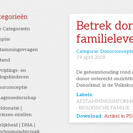
tegorieën
Betrek don
e Categorieën
familielev
optie
stammingsvragen
Categorie:
Donorconcepti
19
april 2018
stand
rijdings- en
De geheimhouding rond 
logskinderen
donor onterecht onzichtba
Donorkind, in de Volkskra
orconceptie
Labels:
aagmoederschap
AFSTAMMINGSINFORMA
|
BIOLOGISCHE FAMILIE
|
eldonatie |
riezen eicellen
Download:
Artikel in P
elijkheid | DNA |
amboomonderzoek