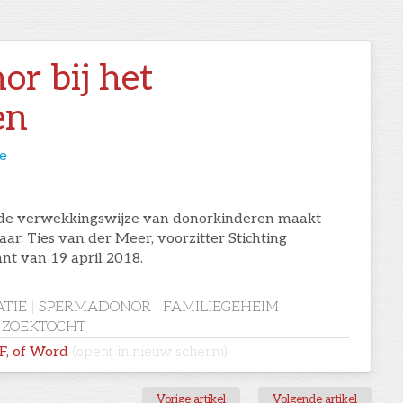
or bij het
en
e
de verwekkingswijze van donorkinderen maakt
ar. Ties van der Meer, voorzitter Stichting
nt van 19 april 2018.
TIE
|
SPERMADONOR
|
FAMILIEGEHEIM
ZOEKTOCHT
DF, of Word
(opent in nieuw scherm)
Vorige artikel
Volgende artikel