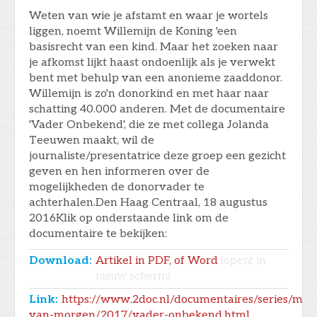
Weten van wie je afstamt en waar je wortels
liggen, noemt Willemijn de Koning 'een
basisrecht van een kind. Maar het zoeken naar
je afkomst lijkt haast ondoenlijk als je verwekt
bent met behulp van een anonieme zaaddonor.
Willemijn is zo'n donorkind en met haar naar
schatting 40.000 anderen. Met de documentaire
'Vader Onbekend', die ze met collega Jolanda
Teeuwen maakt, wil de
journaliste/presentatrice deze groep een gezicht
geven en hen informeren over de
mogelijkheden de donorvader te
achterhalen.Den Haag Centraal, 18 augustus
2016Klik op onderstaande link om de
documentaire te bekijken:
Download:
Artikel in PDF, of Word
(opent in
nieuw scherm)
Link:
https://www.2doc.nl/documentaires/series/mak
van-morgen/2017/vader-onbekend.html