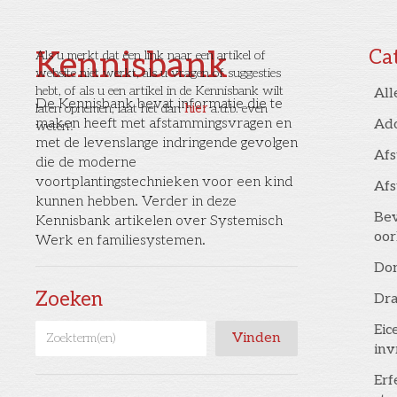
Kennisbank
Ca
Als u merkt dat een link naar een artikel of
website niet werkt, als u vragen of suggesties
hebt, of als u een artikel in de Kennisbank wilt
All
De Kennisbank bevat informatie die te
laten opnemen, laat het dan
hier
a.u.b. even
maken heeft met afstammingsvragen en
Ad
weten!
met de levenslange indringende gevolgen
Af
die de moderne
voortplantingstechnieken voor een kind
Af
kunnen hebben. Verder in deze
Bev
Kennisbank artikelen over Systemisch
oor
Werk en familiesystemen.
Don
Zoeken
Dr
Eic
inv
Erf