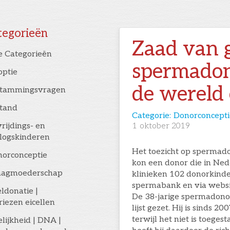
tegorieën
Zaad van 
e Categorieën
spermadon
optie
de wereld
stammingsvragen
stand
Categorie:
Donorconcepti
rijdings- en
1
oktober 2019
logskinderen
Het toezicht op spermado
orconceptie
kon een donor die in Ned
aagmoederschap
klinieken 102 donorkinde
spermabank en via websit
eldonatie |
De 38-jarige spermadonor
riezen eicellen
lijst gezet. Hij is sinds 
terwijl het niet is toege
elijkheid | DNA |