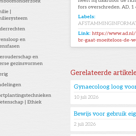
heeft hij daardoor de ric
amboomonderzoek
fors overschreden. AD, 1
ilie |
Labels:
iliesysteem
AFSTAMMINGINFORMAT
derrechten
Link:
https://www.ad.nl
ensloop en
br-gaat-moeiteloos-de-w
ensfasen
erouderschap en
erse gezinsvormen
Gerelateerde artikel
erig
ndelingen
Gynaecoloog loog voor
rtplantingstechnieken
10
juli 2026
etenschap | Ethiek
Bewijs voor gebruik e
2
juli 2026