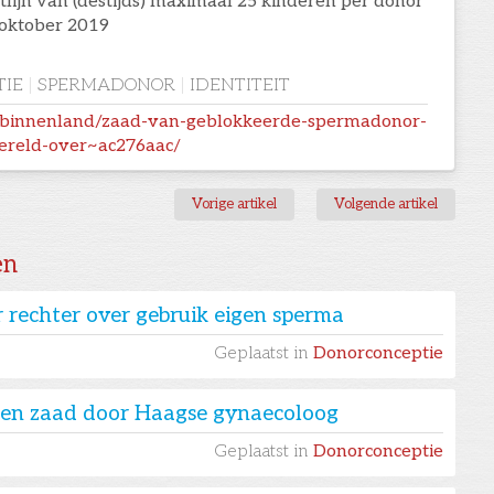
htlijn van (destijds) maximaal 25 kinderen per donor
 oktober 2019
IE
|
SPERMADONOR
|
IDENTITEIT
/binnenland/zaad-van-geblokkeerde-spermadonor-
ereld-over~ac276aac/
Vorige artikel
Volgende artikel
en
 rechter over gebruik eigen sperma
Geplaatst in
Donorconceptie
igen zaad door Haagse gynaecoloog
Geplaatst in
Donorconceptie