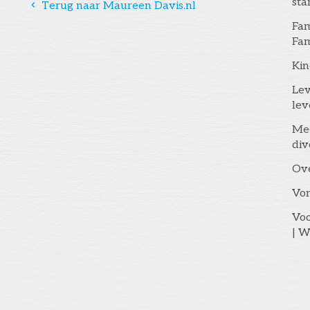
st
󰅁
Terug naar Maureen Davis.nl
Fam
Fam
Kin
Lev
lev
Me
div
Ov
Vo
Voo
| W