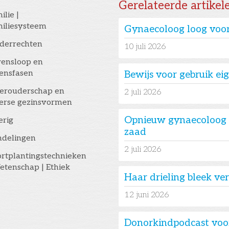
Gerelateerde artikel
ilie |
iliesysteem
Gynaecoloog loog voor
derrechten
10
juli 2026
ensloop en
ensfasen
Bewijs voor gebruik e
erouderschap en
2
juli 2026
erse gezinsvormen
Opnieuw gynaecoloog 
erig
zaad
ndelingen
2
juli 2026
rtplantingstechnieken
etenschap | Ethiek
Haar drieling bleek v
12
juni 2026
Donorkindpodcast voo