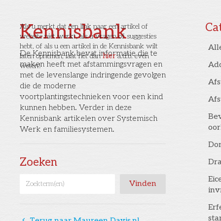
Kennisbank
Ca
Als u merkt dat een link naar een artikel of
website niet werkt, als u vragen of suggesties
hebt, of als u een artikel in de Kennisbank wilt
All
De Kennisbank bevat informatie die te
laten opnemen, laat het dan
hier
a.u.b. even
maken heeft met afstammingsvragen en
Ad
weten!
met de levenslange indringende gevolgen
Af
die de moderne
voortplantingstechnieken voor een kind
Af
kunnen hebben. Verder in deze
Bev
Kennisbank artikelen over Systemisch
oor
Werk en familiesystemen.
Don
Zoeken
Dr
Eic
inv
Erf
st
󰅁
Terug naar Maureen Davis.nl