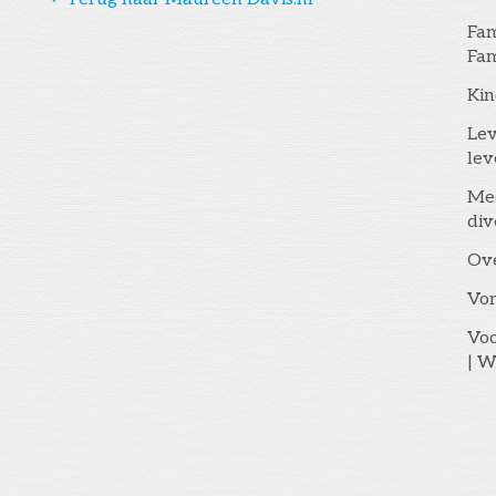
Fam
Fam
Kin
Lev
lev
Me
div
Ov
Vo
Voo
| W