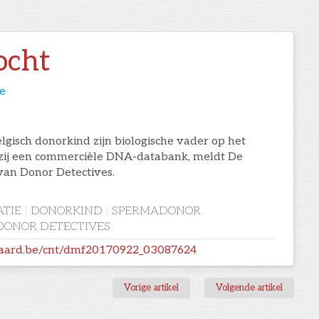
ocht
e
lgisch donorkind zijn biologische vader op het
zij een commerciële DNA-databank, meldt De
van Donor Detectives.
TIE
|
DONORKIND
|
SPERMADONOR
DONOR DETECTIVES
daard.be/cnt/dmf20170922_03087624
Vorige artikel
Volgende artikel