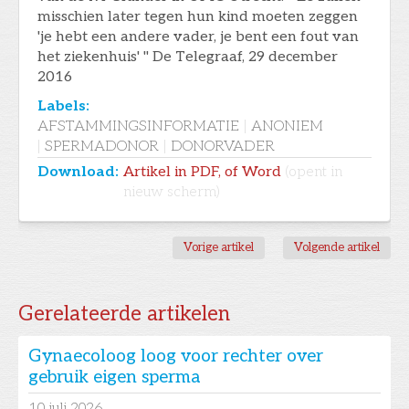
misschien later tegen hun kind moeten zeggen
'je hebt een andere vader, je bent een fout van
het ziekenhuis' " De Telegraaf, 29 december
2016
Labels:
AFSTAMMINGSINFORMATIE
|
ANONIEM
|
SPERMADONOR
|
DONORVADER
Download:
Artikel in PDF, of Word
(opent in
nieuw scherm)
Vorige artikel
Volgende artikel
Gerelateerde artikelen
Gynaecoloog loog voor rechter over
gebruik eigen sperma
10
juli 2026