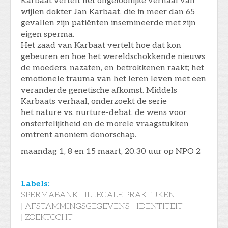
Karbaat vertelt het ongelooflijke verhaal van
wijlen dokter Jan Karbaat, die in meer dan 65
gevallen zijn patiënten insemineerde met zijn
eigen sperma.
Het zaad van Karbaat vertelt hoe dat kon
gebeuren en hoe het wereldschokkende nieuws
de moeders, nazaten, en betrokkenen raakt; het
emotionele trauma van het leren leven met een
veranderde genetische afkomst. Middels
Karbaats verhaal, onderzoekt de serie
het nature vs. nurture-debat, de wens voor
onsterfelijkheid en de morele vraagstukken
omtrent anoniem donorschap.
maandag 1, 8 en 15 maart, 20.30 uur op NPO 2
Labels:
SPERMABANK
|
ILLEGALE PRAKTIJKEN
|
AFSTAMMINGSGEGEVENS
|
IDENTITEIT
|
ZOEKTOCHT