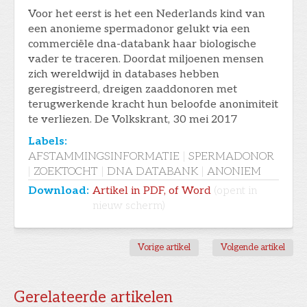
Voor het eerst is het een Nederlands kind van
een anonieme spermadonor gelukt via een
commerciële dna-databank haar biologische
vader te traceren. Doordat miljoenen mensen
zich wereldwijd in databases hebben
geregistreerd, dreigen zaaddonoren met
terugwerkende kracht hun beloofde anonimiteit
te verliezen. De Volkskrant, 30 mei 2017
Labels:
AFSTAMMINGSINFORMATIE
|
SPERMADONOR
|
ZOEKTOCHT
|
DNA DATABANK
|
ANONIEM
Download:
Artikel in PDF, of Word
(opent in
nieuw scherm)
Vorige artikel
Volgende artikel
Gerelateerde artikelen