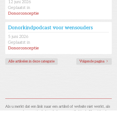
12
juni 2026
Geplaatst in
Donorconceptie
Donorkindpodcast voor wensouders
5
juni 2026
Geplaatst in
Donorconceptie
Alle artikelen in deze categorie
Volgende pagina
Als u merkt dat een link naar een artikel of website niet werkt, als
u vragen of suggesties hebt, of als u een artikel in de Kennisbank
wilt laten opnemen, laat het dan
hier
a.u.b. even weten!