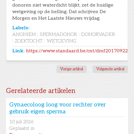
donoren niet waterdicht blijkt, zet de huidige
wetgeving op de helling. Dat schrijven De
Morgen en Het Laatste Nieuws vrijdag.
Labels:
ANONIEM
|
SPERMADONOR
|
DONORVADER
|
ZOEKTOCHT
|
WETGEVING
Link:
https://www.standaard.be/cnt/dmf20170922_
Vorige artikel
Volgende artikel
Gerelateerde artikelen
Gynaecoloog loog voor rechter over
gebruik eigen sperma
10
juli 2026
Geplaatst in