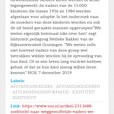
onwetendheid. Andere keren werden ze actief
tegengewerkt: de vaders van de 15.000
kinderen die tussen 1956 en 1984 werden
afgestaan voor adoptie. In het onderzoek naar
de moeders van deze kinderen worden nu ook
de uit beeld geraakte mannen opgeroepen."We
weten eigenlijk helemaal niks over hen", zegt
historisch pedagoog Nelleke Bakker van de
Rijksuniversiteit Groningen. "We weten zelfs
niet hoeveel vaders van deze groep wel
betrokken wilden worden bij de opvoeding van
hun kind. Of ze een leven lang verdriet hebben
gehad, of dat ze hun kind alsnog willen leren
kennen." NOS, 7 december 2019
Labels:
AFSTANDSMOEDERS
|
AFSTANDSKINDEREN
|
AFSTAMMINGSINFORMATIE
|
IDENTITEIT
|
ZOEKTOCHT
Link:
https://www.nos.nl/artikel/2313688-
zoektocht-naar-weggemoffelde-vaders-we-