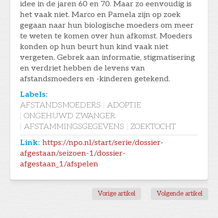
idee in de jaren 60 en 70. Maar zo eenvoudig is
het vaak niet. Marco en Pamela zijn op zoek
gegaan naar hun biologische moeders om meer
te weten te komen over hun afkomst. Moeders
konden op hun beurt hun kind vaak niet
vergeten. Gebrek aan informatie, stigmatisering
en verdriet hebben de levens van
afstandsmoeders en -kinderen getekend.
Labels:
AFSTANDSMOEDERS
|
ADOPTIE
|
ONGEHUWD ZWANGER
|
AFSTAMMINGSGEGEVENS
|
ZOEKTOCHT
Link:
https://npo.nl/start/serie/dossier-
afgestaan/seizoen-1/dossier-
afgestaan_1/afspelen
Vorige artikel
Volgende artikel