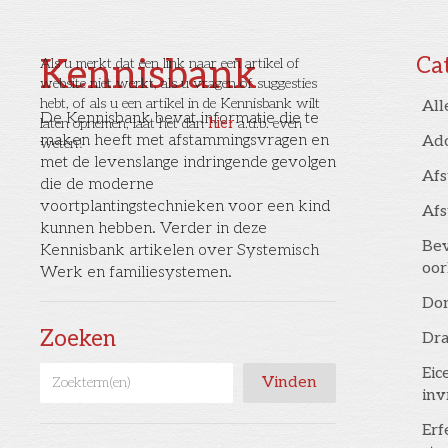
Kennisbank
Ca
Als u merkt dat een link naar een artikel of
website niet werkt, als u vragen of suggesties
hebt, of als u een artikel in de Kennisbank wilt
All
De Kennisbank bevat informatie die te
laten opnemen, laat het dan
hier
a.u.b. even
maken heeft met afstammingsvragen en
Ad
weten!
met de levenslange indringende gevolgen
Af
die de moderne
voortplantingstechnieken voor een kind
Af
kunnen hebben. Verder in deze
Bev
Kennisbank artikelen over Systemisch
oor
Werk en familiesystemen.
Don
Zoeken
Dr
Eic
inv
Erf