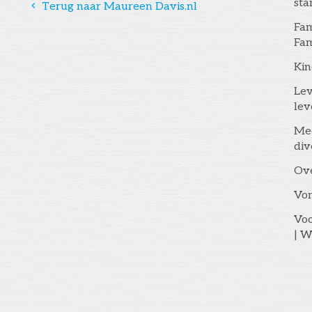
st
󰅁
Terug naar Maureen Davis.nl
Fam
Fam
Kin
Lev
lev
Me
div
Ov
Vo
Voo
| W