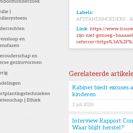
amboomonderzoek
ilie |
Labels:
iliesysteem
AFSTANDSMOEDERS
|
A
derrechten
Link:
https://www.trouw
zijn-niet-genoeg~baaaae
ensloop en
referrer=https%3A%2F%
ensfasen
erouderschap en
erse gezinsvormen
erig
Gerelateerde artikel
ndelingen
Kabinet biedt excuses
rtplantingstechnieken
kinderen
etenschap | Ethiek
2
juli 2026
Interview Rapport Com
Waar blijft herstel?'