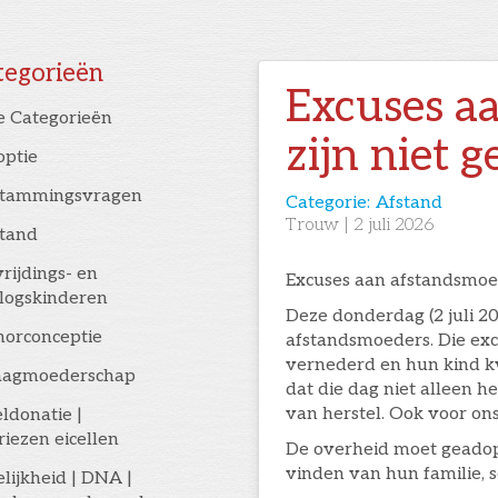
tegorieën
Excuses a
e Categorieën
zijn niet 
optie
stammingsvragen
Categorie:
Afstand
Trouw
|
2
juli 2026
stand
rijdings- en
Excuses aan afstandsmoed
logskinderen
Deze donderdag (2 juli 2
orconceptie
afstandsmoeders. Die excu
vernederd en hun kind kw
aagmoederschap
dat die dag niet alleen 
van herstel. Ook voor on
eldonatie |
riezen eicellen
De overheid moet geadop
vinden van hun familie, sc
elijkheid | DNA |