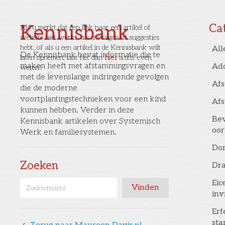
Kennisbank
Ca
Als u merkt dat een link naar een artikel of
website niet werkt, als u vragen of suggesties
hebt, of als u een artikel in de Kennisbank wilt
All
De Kennisbank bevat informatie die te
laten opnemen, laat het dan
hier
a.u.b. even
maken heeft met afstammingsvragen en
Ad
weten!
met de levenslange indringende gevolgen
Af
die de moderne
voortplantingstechnieken voor een kind
Af
kunnen hebben. Verder in deze
Bev
Kennisbank artikelen over Systemisch
oor
Werk en familiesystemen.
Don
Zoeken
Dr
Eic
inv
Erf
st
󰅁