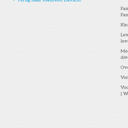
Terug naar Maureen Davis.nl
Fam
Fam
Kin
Lev
lev
Me
div
Ov
Vo
Voo
| W