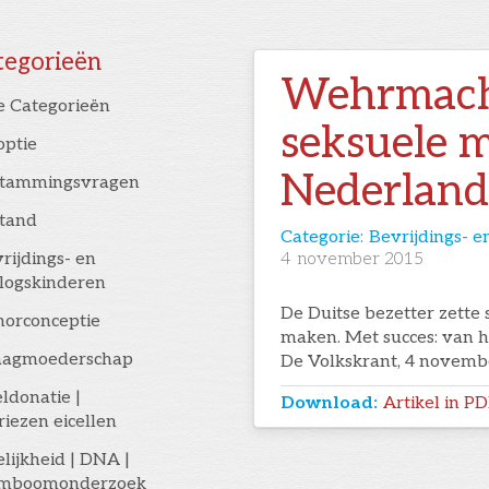
tegorieën
Wehrmach
e Categorieën
seksuele 
optie
Nederlan
stammingsvragen
stand
Categorie:
Bevrijdings- e
rijdings- en
4
november 2015
logskinderen
De Duitse bezetter zette
orconceptie
maken. Met succes: van h
aagmoederschap
De Volkskrant, 4 novemb
eldonatie |
Download:
Artikel in P
riezen eicellen
elijkheid | DNA |
amboomonderzoek