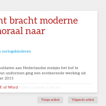
t bracht moderne
moraal naar
d
n oorlogskinderen
 soldaten aan Nederlandse meisjes het hof te
un uniformen ging een erotiserende werking uit.
er 2015
DF, of Word
(opent in nieuw scherm)
Vorige artikel
Volgende artikel