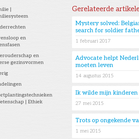
Gerelateerde artikel
ilie |
iliesysteem
Mystery solved: Belgi
derrechten
search for soldier fathe
ensloop en
1
februari 2017
ensfasen
erouderschap en
Advocate helpt Nederla
erse gezinsvormen
moeten leven
erig
14
augustus 2015
ndelingen
Ik wilde mijn kindere
rtplantingstechnieken
etenschap | Ethiek
27
mei 2015
Trots op ongekende v
1
mei 2015