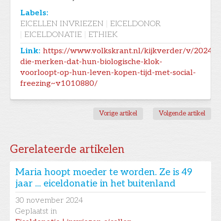
Labels:
EICELLEN INVRIEZEN
|
EICELDONOR
|
EICELDONATIE
|
ETHIEK
Link:
https://www.volkskrant.nl/kijkverder/v/2024/
die-merken-dat-hun-biologische-klok-
voorloopt-op-hun-leven-kopen-tijd-met-social-
freezing~v1010880/
Vorige artikel
Volgende artikel
Gerelateerde artikelen
Maria hoopt moeder te worden. Ze is 49
jaar ... eiceldonatie in het buitenland
30
november 2024
Geplaatst in