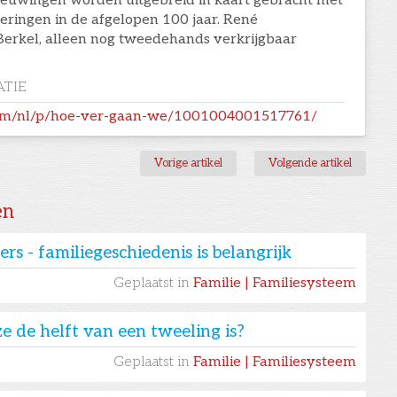
ieuwingen worden uitgebreid in kaart gebracht met
ringen in de afgelopen 100 jaar. René
Berkel, alleen nog tweedehands verkrijgbaar
TIE
com/nl/p/hoe-ver-gaan-we/1001004001517761/
Vorige artikel
Volgende artikel
en
rs - familiegeschiedenis is belangrijk
Geplaatst in
Familie | Familiesysteem
e de helft van een tweeling is?
Geplaatst in
Familie | Familiesysteem