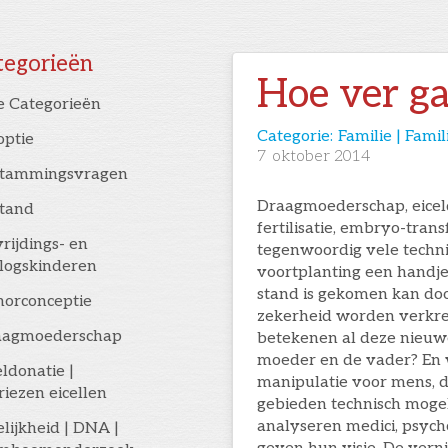
tegorieën
Hoe ver g
e Categorieën
Categorie:
Familie | Fami
optie
7
oktober 2014
stammingsvragen
Draagmoederschap, eiceld
stand
fertilisatie, embryo-tra
rijdings- en
tegenwoordig vele techni
logskinderen
voortplanting een handje
stand is gekomen kan do
orconceptie
zekerheid worden verkre
aagmoederschap
betekenen al deze nieuwe
moeder en de vader? En w
eldonatie |
manipulatie voor mens, d
riezen eicellen
gebieden technisch mogel
analyseren medici, psycho
elijkheid | DNA |