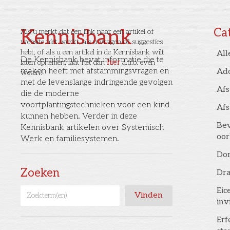
Kennisbank
Ca
Als u merkt dat een link naar een artikel of
website niet werkt, als u vragen of suggesties
hebt, of als u een artikel in de Kennisbank wilt
All
De Kennisbank bevat informatie die te
laten opnemen, laat het dan
hier
a.u.b. even
maken heeft met afstammingsvragen en
Ad
weten!
met de levenslange indringende gevolgen
Af
die de moderne
voortplantingstechnieken voor een kind
Af
kunnen hebben. Verder in deze
Bev
Kennisbank artikelen over Systemisch
oor
Werk en familiesystemen.
Don
Zoeken
Dr
Eic
inv
Erf