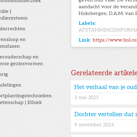
geven hun visie. De vern
amboomonderzoek
aandacht voor de verande
ilie |
Hoksbergen, D.A.M. van 
iliesysteem
Labels:
derrechten
AFSTAMMINGSINFORMA
ensloop en
Link:
https://www.bol.
ensfasen
erouderschap en
erse gezinsvormen
Gerelateerde artikel
erig
ndelingen
Het verhaal van je oude
rtplantingstechnieken
3
mei 2025
etenschap | Ethiek
Dochter vertellen dat z
9
november 2024