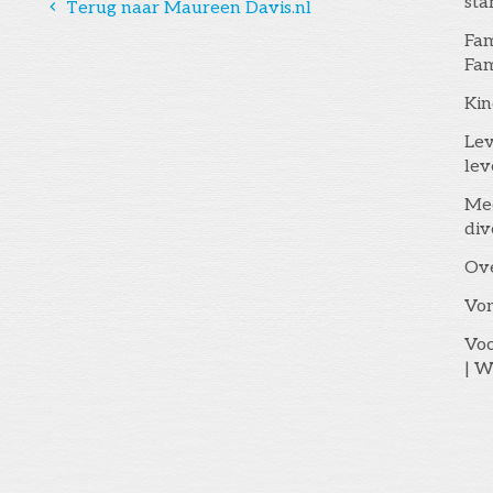
st
󰅁
Terug naar Maureen Davis.nl
Fam
Fam
Kin
Lev
lev
Me
div
Ov
Vo
Voo
| W