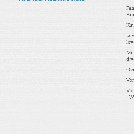
Fam
Fam
Kin
Lev
lev
Me
div
Ov
Vo
Voo
| W