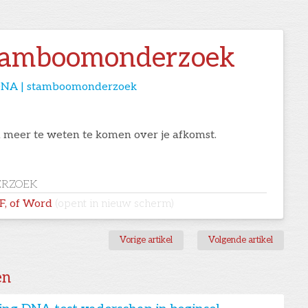
stamboomonderzoek
| DNA | stamboomonderzoek
 meer te weten te komen over je afkomst.
RZOEK
DF, of Word
(opent in nieuw scherm)
Vorige artikel
Volgende artikel
en