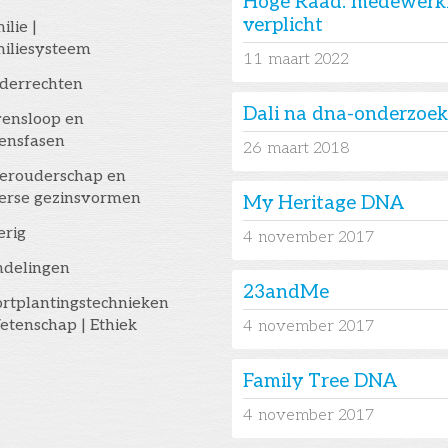
Hoge Raad: medewerkin
verplicht
ilie |
iliesysteem
11
maart 2022
derrechten
Dali na dna-onderzoek
ensloop en
ensfasen
26
maart 2018
erouderschap en
erse gezinsvormen
My Heritage DNA
erig
4
november 2017
ndelingen
23andMe
rtplantingstechnieken
etenschap | Ethiek
4
november 2017
Family Tree DNA
4
november 2017