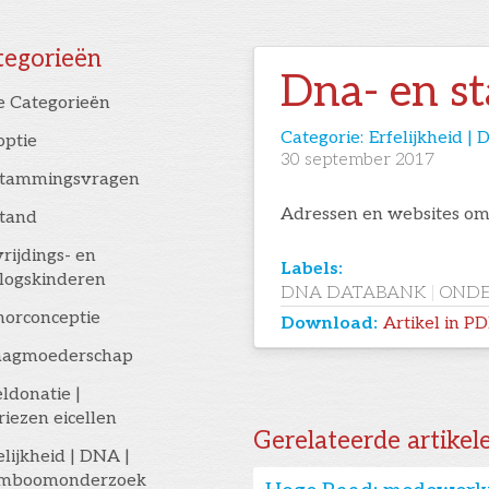
tegorieën
Dna- en 
e Categorieën
Categorie:
Erfelijkheid 
optie
30
september 2017
stammingsvragen
Adressen en websites om
stand
rijdings- en
Labels:
logskinderen
DNA DATABANK
|
ONDE
orconceptie
Download:
Artikel in P
aagmoederschap
eldonatie |
riezen eicellen
Gerelateerde artikel
elijkheid | DNA |
amboomonderzoek