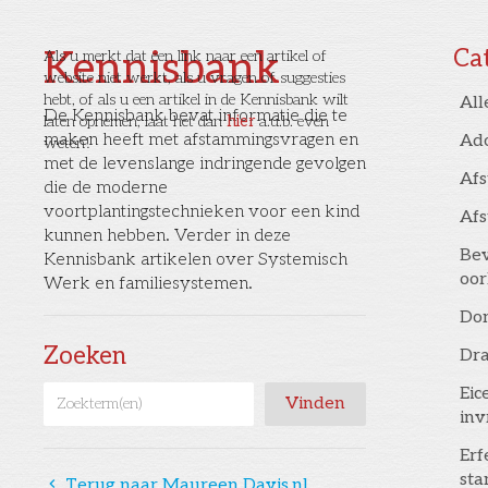
Kennisbank
Ca
Als u merkt dat een link naar een artikel of
website niet werkt, als u vragen of suggesties
hebt, of als u een artikel in de Kennisbank wilt
All
De Kennisbank bevat informatie die te
laten opnemen, laat het dan
hier
a.u.b. even
maken heeft met afstammingsvragen en
Ad
weten!
met de levenslange indringende gevolgen
Af
die de moderne
voortplantingstechnieken voor een kind
Af
kunnen hebben. Verder in deze
Bev
Kennisbank artikelen over Systemisch
oor
Werk en familiesystemen.
Don
Zoeken
Dr
Eic
inv
Erf
st
󰅁
Terug naar Maureen Davis.nl