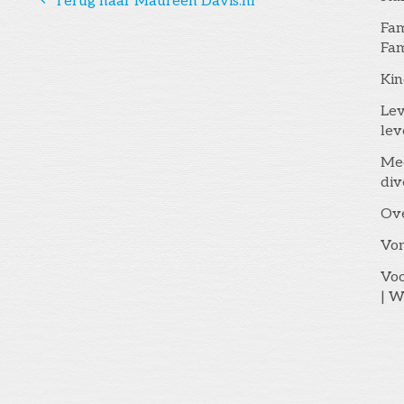
󰅁
Terug naar Maureen Davis.nl
Fam
Fam
Kin
Lev
lev
Me
div
Ov
Vo
Voo
| W