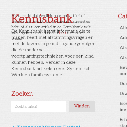
Kennisbank
Ca
Als u merkt dat een link naar een artikel of
website niet werkt, als u vragen of suggesties
hebt, of als u een artikel in de Kennisbank wilt
All
De Kennisbank bevat informatie die te
laten opnemen, laat het dan
hier
a.u.b. even
maken heeft met afstammingsvragen en
Ad
weten!
met de levenslange indringende gevolgen
Af
die de moderne
voortplantingstechnieken voor een kind
Af
kunnen hebben. Verder in deze
Bev
Kennisbank artikelen over Systemisch
oor
Werk en familiesystemen.
Don
Zoeken
Dr
Eic
inv
Erf
st