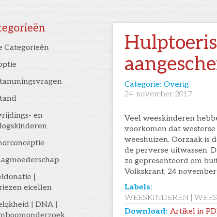
tegorieën
Hulptoeri
e Categorieën
aangesche
optie
stammingsvragen
Categorie:
Overig
24
november 2017
stand
rijdings- en
Veel weeskinderen hebben
logskinderen
voorkomen dat westerse jo
weeshuizen. Oorzaak is d
orconceptie
de perverse uitwassen. 
aagmoederschap
zo gepresenteerd om buit
Volkskrant, 24 november
eldonatie |
Labels:
riezen eicellen
WEESKINDEREN | WEE
elijkheid | DNA |
Download:
Artikel in P
amboomonderzoek