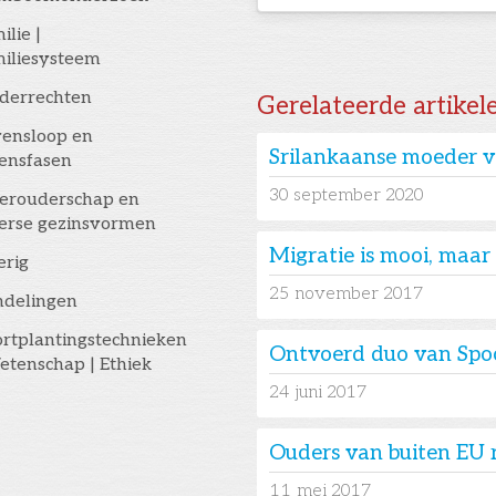
ilie |
iliesysteem
derrechten
Gerelateerde artikel
ensloop en
Srilankaanse moeder vi
ensfasen
30
september 2020
erouderschap en
erse gezinsvormen
Migratie is mooi, maa
erig
25
november 2017
ndelingen
rtplantingstechnieken
Ontvoerd duo van Spoor
etenschap | Ethiek
24
juni 2017
Ouders van buiten EU r
11
mei 2017