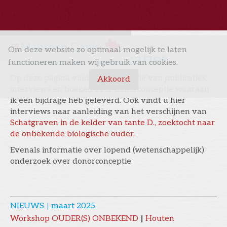
Maureen Davis
Om deze website zo optimaal mogelijk te laten
Nieuws & Publicaties
functioneren maken wij gebruik van cookies.
Op deze pagina vindt u een selectie van publicaties,
Akkoord
interviews en boeken over donorconceptie waaraan
ik een bijdrage heb geleverd. Ook vindt u hier
interviews naar aanleiding van het verschijnen van
Schatgraven in de kelder van tante D., zoektocht naar
de onbekende biologische ouder.
Evenals informatie over lopend (wetenschappelijk)
onderzoek over donorconceptie.
NIEUWS
|
maart 2025
Workshop OUDER(S) ONBEKEND
|
Houten