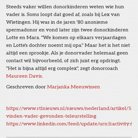
Steeds vaker willen donorkinderen weten wie hun
vader is. Soms loopt dat goed af, zoals bij Lex van
Wietingen. Hij was in de jaren '80 anonieme
spermadonor en vond later zijn twee donorkinderen
Lotte en Mara. "We komen op elkaars verjaardagen
en Lotte's dochter noemt mij opa." Maar het is het niet
altijd een sprookje. Als je donorvader helemaal geen
contact wil bijvoorbeeld, of zich juist erg opdringt.
"Het is bijna altijd erg complex", zegt donorcoach
Maureen Davis
.
Geschreven door
Marjanka Meeuwissen
https://www.rtlnieuws.nl/nieuws/nederland/artikel/5
vinden-vader-gevonden-teleurstelling
https://www.linkedin.com/feed/update/urn:li:activity: