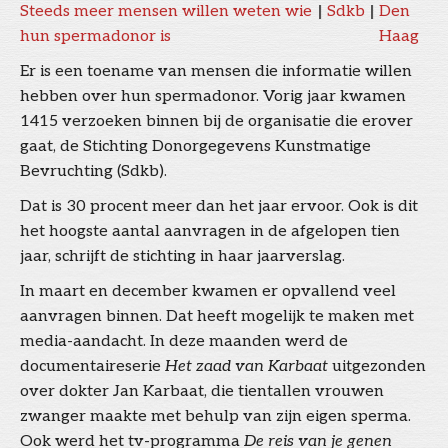
Steeds meer mensen willen weten wie
|
Sdkb
|
Den
hun spermadonor is
Haag
Er is een toename van mensen die informatie willen
hebben over hun spermadonor. Vorig jaar kwamen
1415 verzoeken binnen bij de organisatie die erover
gaat, de Stichting Donorgegevens Kunstmatige
Bevruchting (Sdkb).
Dat is 30 procent meer dan het jaar ervoor. Ook is dit
het hoogste aantal aanvragen in de afgelopen tien
jaar, schrijft de stichting in haar jaarverslag.
In maart en december kwamen er opvallend veel
aanvragen binnen. Dat heeft mogelijk te maken met
media-aandacht. In deze maanden werd de
documentaireserie
Het zaad van Karbaat
uitgezonden
over dokter Jan Karbaat, die tientallen vrouwen
zwanger maakte met behulp van zijn eigen sperma.
Ook werd het tv-programma
De reis van je genen