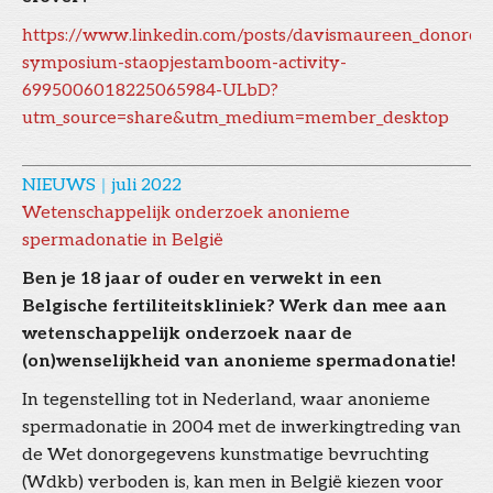
https://www.linkedin.com/posts/davismaureen_donorcon
symposium-staopjestamboom-activity-
6995006018225065984-ULbD?
utm_source=share&utm_medium=member_desktop
NIEUWS
|
juli 2022
Wetenschappelijk onderzoek anonieme
spermadonatie in België
Ben je 18 jaar of ouder en verwekt in een
Belgische fertiliteitskliniek? Werk dan mee aan
wetenschappelijk onderzoek naar de
(on)wenselijkheid van anonieme spermadonatie!
In tegenstelling tot in Nederland, waar anonieme
spermadonatie in 2004 met de inwerkingtreding van
de Wet donorgegevens kunstmatige bevruchting
(Wdkb) verboden is, kan men in België kiezen voor