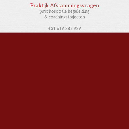
Praktijk Afstammingsvragen
psychosociale begeleiding
& coachingstrajecten
+31 619 387 939
contact via e-mail