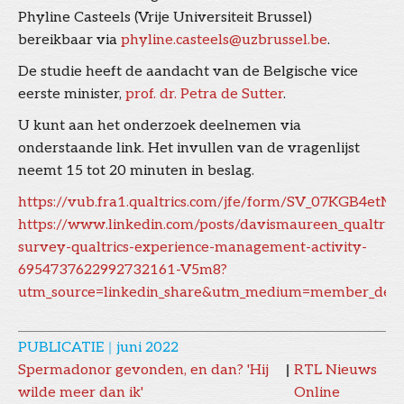
Phyline Casteels (Vrije Universiteit Brussel)
bereikbaar via
phyline.casteels@uzbrussel.be
.
De studie heeft de aandacht van de Belgische vice
eerste minister,
prof. dr. Petra de Sutter
.
U kunt aan het onderzoek deelnemen via
onderstaande link. Het invullen van de vragenlijst
neemt 15 tot 20 minuten in beslag.
https://vub.fra1.qualtrics.com/jfe/form/SV_07KGB4e
https://www.linkedin.com/posts/davismaureen_qualtrics
survey-qualtrics-experience-management-activity-
6954737622992732161-V5m8?
utm_source=linkedin_share&utm_medium=member_des
PUBLICATIE
|
juni 2022
Spermadonor gevonden, en dan? 'Hij
|
RTL Nieuws
wilde meer dan ik'
Online