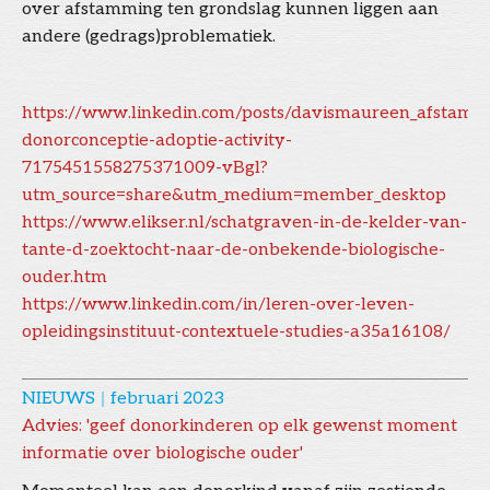
over afstamming ten grondslag kunnen liggen aan
andere (gedrags)problematiek.
https://www.linkedin.com/posts/davismaureen_afstamm
donorconceptie-adoptie-activity-
7175451558275371009-vBgl?
utm_source=share&utm_medium=member_desktop
https://www.elikser.nl/schatgraven-in-de-kelder-van-
tante-d-zoektocht-naar-de-onbekende-biologische-
ouder.htm
https://www.linkedin.com/in/leren-over-leven-
opleidingsinstituut-contextuele-studies-a35a16108/
NIEUWS
|
februari 2023
Advies: 'geef donorkinderen op elk gewenst moment
informatie over biologische ouder'