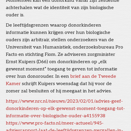
Momenteel kan een donorkind vanaf zijn zestiende
achterhalen wat de identiteit van zijn biologische
ouder is.
De leeftijdsgrenzen waarop donorkinderen
informatie kunnen krijgen over hun biologische
ouders zijn arbitrair, stellen onderzoekers van de
Universiteit van Humanistiek, onderzoeksbureau Pro
Facto en stichting Fiom. Ze adviseren zorgminister
Ernst Kuipers (D66) om donorkinderen op „elk
gewenst moment” toegang te geven tot informatie
over hun donorouder. In een
brief aan de Tweede
Kamer
schrijft Kuipers woensdag dat hij voor de
zomer zal besluiten of hij meegaat in het advies.
https://www.nrc.nl/nieuws/2023/02/01/advies-geef-
donorkinderen-op-elk-gewenst-moment-toegang-tot-
informatie-over-biologische-ouder-a4155938
https://www.pro-facto.nl/meer-actueel/945-
adviesrapport-laat-de-leeftijdsgrenzen-vervallen-in-