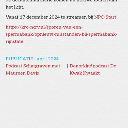
de documentaireserie komen nu nieuwe fouten aan
het licht.
Vanaf 17 december 2024 te streamen bij
NPO Start
https://kro-ncrv.nl/sporen-van-een-
spermabank/opnieuw-misstanden-bij-spermabank-
rijnstate
PUBLICATIE
|
april 2024
Podcast Schatgraven met
|
Donorkindpodcast De
Maureen Davis
Kwak Kwaakt