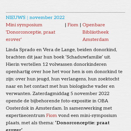
NIEUWS
|
november 2022
Mini symposium
|
Fiom
|
Openbare
'Donorconceptie, praat
Bibliiotheek
erover'
Amsterdam
Linda Sprado en Vera de Lange, beiden donorkind,
brachten dit jaar hun boek ‘Schaduwfamilie’ uit.
Hierin vertellen 12 volwassen donorkinderen
openhartig over hoe het voor hen is om donorkind te
zijn: over hun jeugd, hun verlangens, hun zoektocht
naar en het contact met hun biologische vader en
verwanten. Zaterdagmiddag 5 november 2022
opende de bijbehorende foto-expositie in OBA
Oosterdok in Amsterdam. In samenwerking met
expertisecentrum
Fiom
vond een mini-symposium
plaats, met als thema:
‘Donorconceptie: praat
erover’.