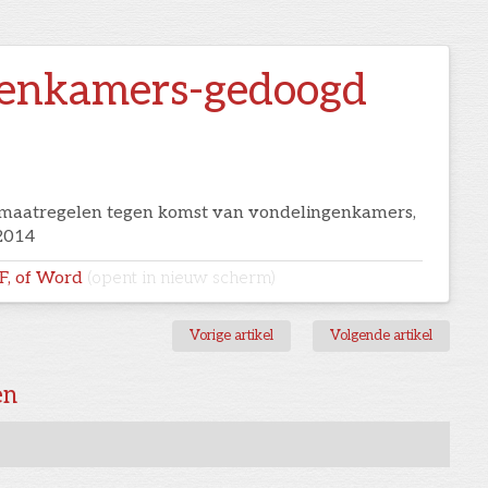
enkamers-gedoogd
maatregelen tegen komst van vondelingenkamers,
2014
DF, of Word
(opent in nieuw scherm)
Vorige artikel
Volgende artikel
en