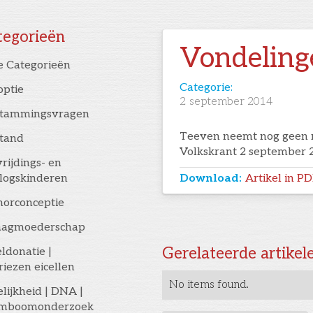
tegorieën
Vondeling
e Categorieën
Categorie:
optie
2
september 2014
stammingsvragen
Teeven neemt nog geen 
stand
Volkskrant 2 september 
rijdings- en
logskinderen
Download:
Artikel in P
orconceptie
aagmoederschap
Gerelateerde artikel
eldonatie |
riezen eicellen
No items found.
elijkheid | DNA |
amboomonderzoek