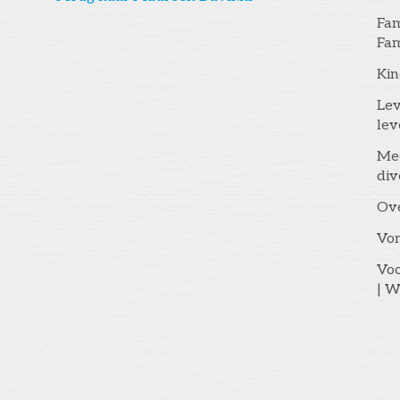
Fam
Fam
Kin
Lev
lev
Me
div
Ov
Vo
Voo
| W