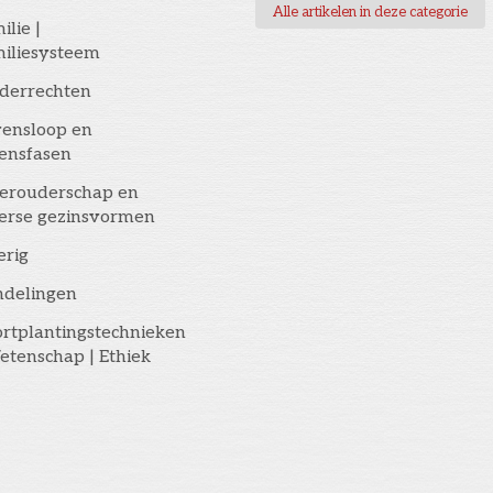
Alle artikelen in deze categorie
ilie |
iliesysteem
derrechten
ensloop en
ensfasen
erouderschap en
erse gezinsvormen
erig
ndelingen
rtplantingstechnieken
etenschap | Ethiek