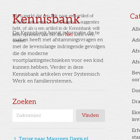
Kennisbank
Ca
Als u merkt dat een link naar een artikel of
website niet werkt, als u vragen of suggesties
hebt, of als u een artikel in de Kennisbank wilt
All
De Kennisbank bevat informatie die te
laten opnemen, laat het dan
hier
a.u.b. even
maken heeft met afstammingsvragen en
Ad
weten!
met de levenslange indringende gevolgen
Af
die de moderne
voortplantingstechnieken voor een kind
Af
kunnen hebben. Verder in deze
Bev
Kennisbank artikelen over Systemisch
oor
Werk en familiesystemen.
Don
Zoeken
Dr
Eic
inv
Erf
st
󰅁
Terug naar Maureen Davis.nl