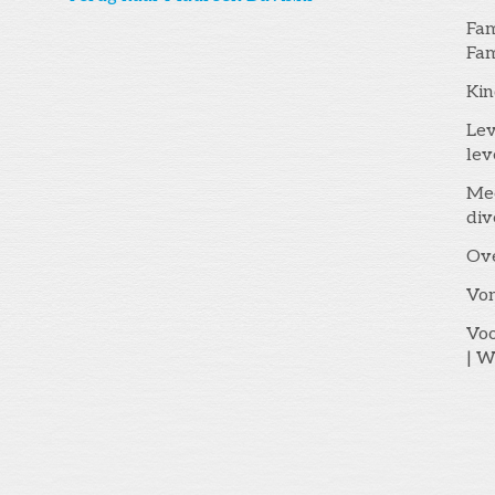
Fam
Fam
Kin
Lev
lev
Me
div
Ov
Vo
Voo
| W