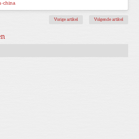
n-china
Vorige artikel
Volgende artikel
en