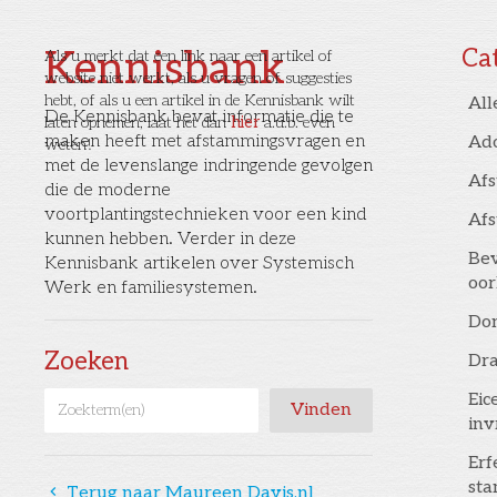
Kennisbank
Ca
Als u merkt dat een link naar een artikel of
website niet werkt, als u vragen of suggesties
hebt, of als u een artikel in de Kennisbank wilt
All
De Kennisbank bevat informatie die te
laten opnemen, laat het dan
hier
a.u.b. even
maken heeft met afstammingsvragen en
Ad
weten!
met de levenslange indringende gevolgen
Af
die de moderne
voortplantingstechnieken voor een kind
Af
kunnen hebben. Verder in deze
Bev
Kennisbank artikelen over Systemisch
oor
Werk en familiesystemen.
Don
Zoeken
Dr
Eic
inv
Erf
st
󰅁
Terug naar Maureen Davis.nl