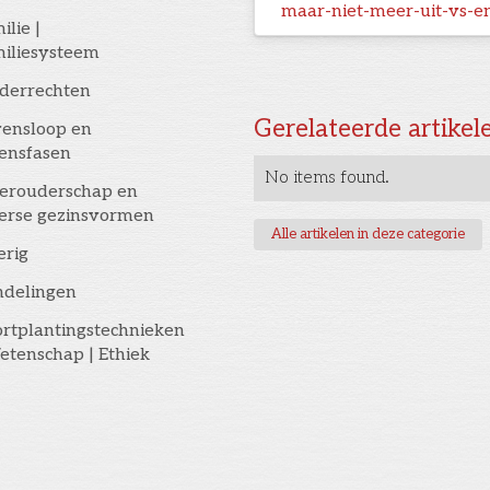
maar-niet-meer-uit-vs-e
ilie |
iliesysteem
derrechten
Gerelateerde artikel
ensloop en
ensfasen
No items found.
erouderschap en
erse gezinsvormen
Alle artikelen in deze categorie
erig
ndelingen
rtplantingstechnieken
etenschap | Ethiek