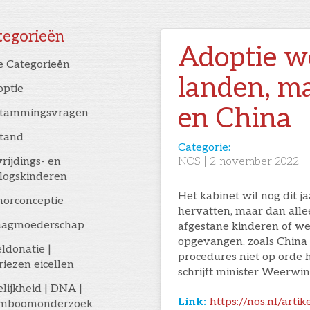
tegorieën
Adoptie we
e Categorieën
landen, ma
optie
en China
stammingsvragen
stand
Categorie:
rijdings- en
NOS
|
2
november 2022
logskinderen
Het kabinet wil nog dit j
orconceptie
hervatten, maar dan alle
aagmoederschap
afgestane kinderen of w
opgevangen, zoals China 
eldonatie |
procedures niet op orde
riezen eicellen
schrijft minister Weerw
elijkheid | DNA |
Link:
https://nos.nl/art
amboomonderzoek